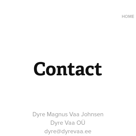
HOME
Contact
Dyre Magnus Vaa Johnsen
Dyre Vaa OÜ
dyre@dyrevaa.ee